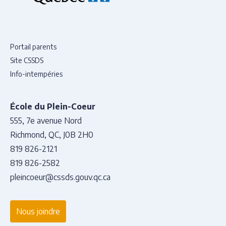
Portail parents
Site CSSDS
Info-intempéries
École du Plein-Coeur
555, 7e avenue Nord
Richmond, QC, J0B 2H0
819 826-2121
819 826-2582
pleincoeur@cssds.gouv.qc.ca
Nous joindre